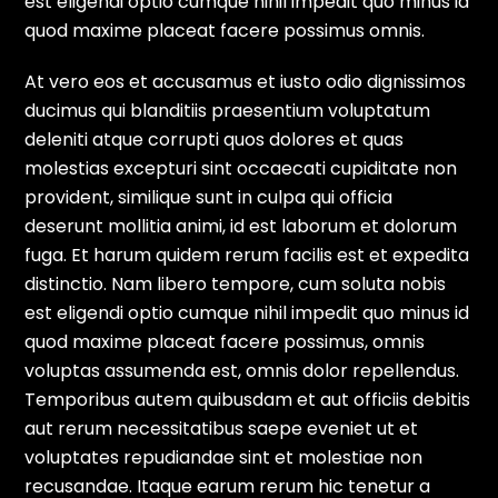
est eligendi optio cumque nihil impedit quo minus id
quod maxime placeat facere possimus omnis.
At vero eos et accusamus et iusto odio dignissimos
ducimus qui blanditiis praesentium voluptatum
deleniti atque corrupti quos dolores et quas
molestias excepturi sint occaecati cupiditate non
provident, similique sunt in culpa qui officia
deserunt mollitia animi, id est laborum et dolorum
fuga. Et harum quidem rerum facilis est et expedita
distinctio. Nam libero tempore, cum soluta nobis
est eligendi optio cumque nihil impedit quo minus id
quod maxime placeat facere possimus, omnis
voluptas assumenda est, omnis dolor repellendus.
Temporibus autem quibusdam et aut officiis debitis
aut rerum necessitatibus saepe eveniet ut et
voluptates repudiandae sint et molestiae non
recusandae. Itaque earum rerum hic tenetur a