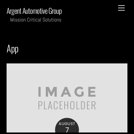
Skip
Men
Argent Automotive Group
to
content
Mission Critical Solutions
App
AUGUST
7